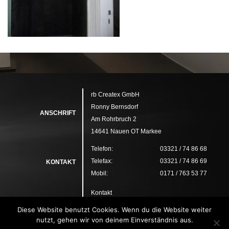
rb Createx GmbH
Ronny Bernsdorf
ANSCHRIFT
Am Rohrbruch 2
14641 Nauen OT Markee
Telefon:
03321 / 74 86 68
Telefax:
03321 / 74 86 69
KONTAKT
Mobil:
0171 / 763 53 77
Kontakt
Datenschutz
Diese Website benutzt Cookies. Wenn du die Website weiter
RECHTLICHES
Disclaimer
nutzt, gehen wir von deinem Einverständnis aus.