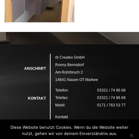
rb Createx GmbH
Ronny Bernsdorf
ANSCHRIFT
Am Rohrbruch 2
14641 Nauen OT Markee
Telefon:
03321 / 74 86 68
Telefax:
03321 / 74 86 69
KONTAKT
Mobil:
0171 / 763 53 77
Kontakt
Datenschutz
Diese Website benutzt Cookies. Wenn du die Website weiter
RECHTLICHES
Disclaimer
nutzt, gehen wir von deinem Einverständnis aus.