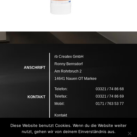
rb Createx GmbH
Ronny Bernsdorf
ANSCHRIFT
Am Rohrbruch 2
14641 Nauen OT Markee
Telefon:
03321 / 74 86 68
Telefax:
03321 / 74 86 69
KONTAKT
Mobil:
0171 / 763 53 77
Kontakt
Datenschutz
Diese Website benutzt Cookies. Wenn du die Website weiter
RECHTLICHES
Disclaimer
nutzt, gehen wir von deinem Einverständnis aus.